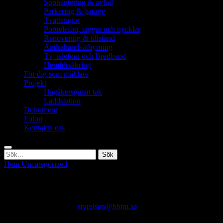
Sophantering & avfall
Parkering & garage
Tvättstugor
Porttelefon, taggar och nycklar
Renovering & tillstånd
Andrahandsuthyrning
Tv, telefoni och Bredband
Hemförsäkring
För dig som mäklare
Projekt
Hagåkersgatan tak
Laddstation
Dokument
Foton
Kontakta oss
Sök
Sök
Sök
efter:
Hem
Uncategorized
Medlemsinformation Februari
Medlemsinformation Februari
Publicerat
av
2021-02-01
2021-05-12
styrelsen@bbim.se