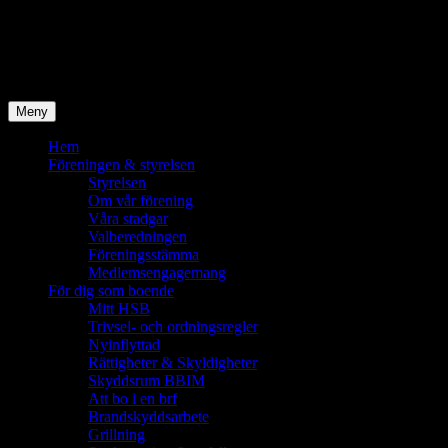
Hoppa
Brf Bra Boende i Mölndal
till
innehåll
Bostadsrättsföreningen BBIM
Meny
Hem
Föreningen & styrelsen
Styrelsen
Om vår förening
Våra stadgar
Valberedningen
Föreningsstämma
Medlemsengagemang
För dig som boende
Mitt HSB
Trivsel- och ordningsregler
Nyinflyttad
Rättigheter & Skyldigheter
Skyddsrum BBIM
Att bo i en brf
Brandskyddsarbete
Grillning