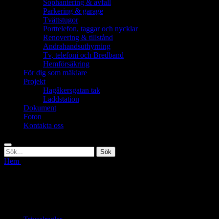
Sophantering & avfall
Parkering & garage
Tvättstugor
Porttelefon, taggar och nycklar
Renovering & tillstånd
Andrahandsuthyrning
Tv, telefoni och Bredband
Hemförsäkring
För dig som mäklare
Projekt
Hagåkersgatan tak
Laddstation
Dokument
Foton
Kontakta oss
Sök
Sök
Sök
efter:
Hem
För dig som boende
För dig som boende
På följande flik hittar ni relevant information som ni kan behöva känna t