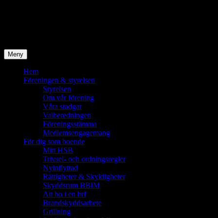
Hoppa
Brf Bra Boende i Mölndal
till
innehåll
Bostadsrättsföreningen BBIM
Meny
Hem
Föreningen & styrelsen
Styrelsen
Om vår förening
Våra stadgar
Valberedningen
Föreningsstämma
Medlemsengagemang
För dig som boende
Mitt HSB
Trivsel- och ordningsregler
Nyinflyttad
Rättigheter & Skyldigheter
Skyddsrum BBIM
Att bo i en brf
Brandskyddsarbete
Grillning