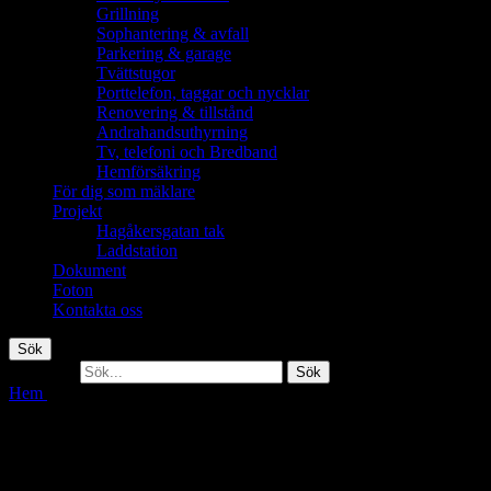
Grillning
Sophantering & avfall
Parkering & garage
Tvättstugor
Porttelefon, taggar och nycklar
Renovering & tillstånd
Andrahandsuthyrning
Tv, telefoni och Bredband
Hemförsäkring
För dig som mäklare
Projekt
Hagåkersgatan tak
Laddstation
Dokument
Foton
Kontakta oss
Sök
Sök efter:
Sök
Hem
Rättigheter & Skyldigheter
Rättigheter & Skyldigheter
Som medlem i föreningen har du både skyldigheter och rättigheter.