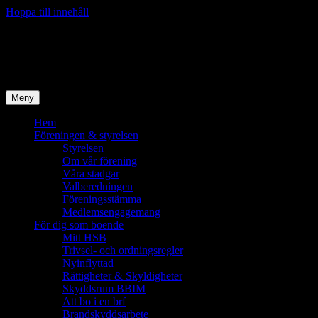
Hoppa till innehåll
Brf Bra Boende i Mölndal
Bostadsrättsföreningen BBIM
Meny
Hem
Föreningen & styrelsen
Styrelsen
Om vår förening
Våra stadgar
Valberedningen
Föreningsstämma
Medlemsengagemang
För dig som boende
Mitt HSB
Trivsel- och ordningsregler
Nyinflyttad
Rättigheter & Skyldigheter
Skyddsrum BBIM
Att bo i en brf
Brandskyddsarbete